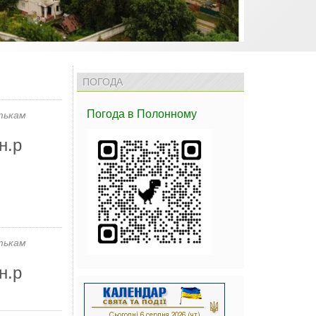
ПОГОДА
Погода
в Полонному
тькам
н.р
тькам
н.р