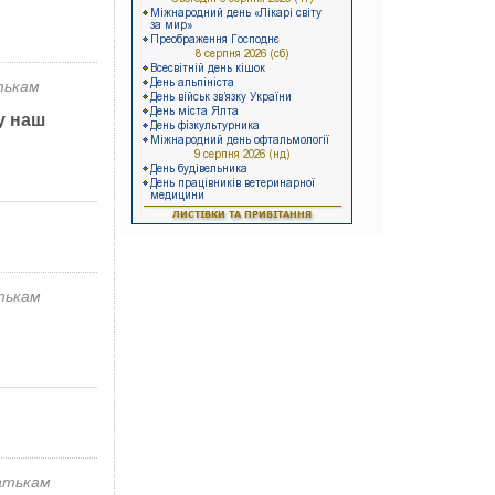
тькам
у наш
тькам
атькам