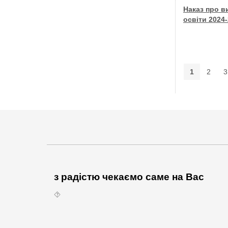
Наказ про в
освіти 2024-
1
2
3
з радістю чекаємо саме на Вас
⯑