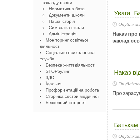
закладу освіти
Нормативна база
Увага. Б
Документи школи
Наша історія
Опубліков
Символіка школи
Адміністрація
Наказ про 
Моніторинг освітньої
заклад осві
діяльності
Соціально психологічна
служба
Безпека життєдіяльності
STOPбулінг
Наказ ві
ЗДО
Їдальня
Опубліков
Профорієнтаційна робота
Про зарахув
Сторінка сестри медичної
Безпечний інтернет
Батькам 
Опубліков