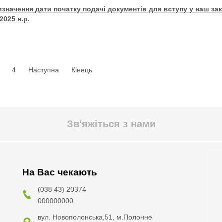
изначення дати початку подачі документів для вступу у наш за
2025 н.р.
4
Наступна
Кінець
Зв'яжіться з нами
На Вас чекають
(038 43) 20374
000000000
вул. Новополонська,51, м.Полонне