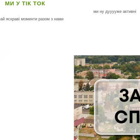
МИ У ТІК ТОК
ми ну дууууже активні
ай яскраві моменти разом з нами