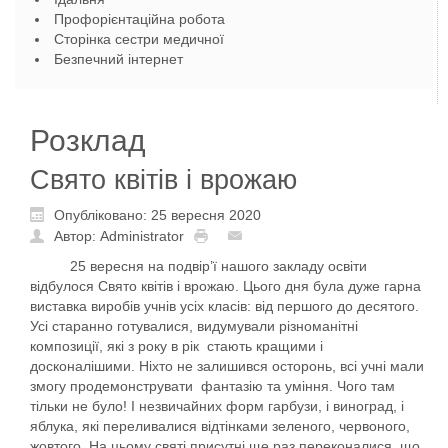
Профорієнтаційна робота
Сторінка сестри медичної
Безпечний інтернет
Розклад
Свято квітів і врожаю
Опубліковано: 25 вересня 2020
Автор: Administrator
25 вересня на подвір’ї нашого закладу освіти
відбулося Свято квітів і врожаю. Цього дня була дуже гарна
виставка виробів учнів усіх класів: від першого до десятого.
Усі старанно готувалися, видумували різноманітні
композиції, які з року в рік стають кращими і
досконалішими. Ніхто не залишився осторонь, всі учні мали
змогу продемонструвати фантазію та уміння. Чого там
тільки не було! І незвичайних форм гарбузи, і виноград, і
яблука, які переливалися відтінками зеленого, червоного,
жовтого. На цьому святі присутні ще раз переконалися, що