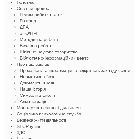
Головна
Освітній процес
Режим роботи школи
Розклад
ДПА
ЗНО/НМТ
Методична робота
Виховна робота
Шкільне наукове товариство
Бібліотечно-інформаційний центр
Про наш заклад
Прозорість та інформаційна відкритість закладу освіти
Нормативна база
Документи школи
Наша історія
Символіка школи
Адміністрація
Моніторинг освітньої діяльності
Соціально психологічна служба
Безпека життєдіяльності
STOPбулінг
ЗДО
Їдальня