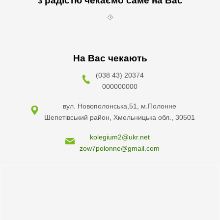
з радістю чекаємо саме на Вас
⯑
На Вас чекають
(038 43) 20374
000000000
вул. Новополонська,51, м.Полонне
Шепетівський район, Хмельницька обл., 30501
kolegium2@ukr.net
zow7polonne@gmail.com