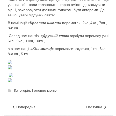
учні нашої школи талановиті – гарно вміють декламувати
вірші, зачаровувати дзвінким голосом, бути акторами. До
вашої уваги підсумки свята:
В номінаці
ї «Креатив школи»
перемогли: 2кл.,4кл., 7кл.,
8-б кл.
Серед номінантів
«Дружній клас»
здобули перемогу учні
6кл., 9кл., 11кл, 10кл.,
а в номінації
«Юні митці»
перемогли: садочок, 1кл., 3кл.,
8-а кл., 5 кл.
Категорія:
Головне меню
Попередня
Наступна