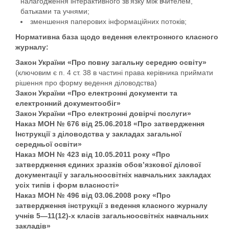
налагодження інтерактивного зв'язку між вчителем,
батьками та учнями;
зменшення паперових інформаційних потоків;
Нормативна база щодо ведення електронного класного
журналу:
Закон України «Про повну загальну середню освіту»
(ключовим є п. 4 ст. 38 в частині права керівника приймати
рішення про форму ведення діловодства)
Закон України «Про електронні документи та
електронний документообіг»
Закон України «Про електронні довірчі послуги»
Наказ МОН № 676 від 25.06.2018 «Про затвердження
Інструкції з діловодства у закладах загальної
середньої освіти»
Наказ МОН № 423 від 10.05.2011 року «Про
затвердження єдиних зразків обов’язкової ділової
документації у загальноосвітніх навчальних закладах
усіх типів і форм власності»
Наказ МОН № 496 від 03.06.2008 року «Про
затвердження інструкції з ведення класного журналу
учнів 5—11(12)-х класів загальноосвітніх навчальних
закладів»