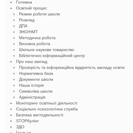
Головна
Освітній процес
Режим роботи школи
Розклад
ДПА
ЗНО/НМТ
Методична робота
Виховна робота
Шкільне наукове товариство
Бібліотечно-інформаційний центр
Про наш заклад
Прозорість та інформаційна відкритість закладу освіти
Нормативна база
Документи школи
Наша історія
Символіка школи
Адміністрація
Моніторинг освітньої діяльності
Соціально психологічна служба
Безпека життєдіяльності
STOPбулінг
ЗДО
Їдальня