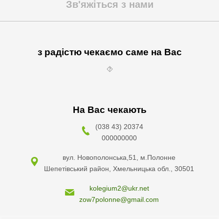
Зв'яжіться з нами
з радістю чекаємо саме на Вас
⯑
На Вас чекають
(038 43) 20374
000000000
вул. Новополонська,51, м.Полонне
Шепетівський район, Хмельницька обл., 30501
kolegium2@ukr.net
zow7polonne@gmail.com