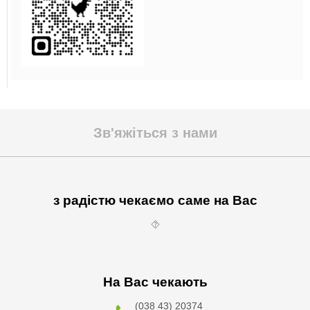
Зв'яжіться з нами
з радістю чекаємо саме на Вас
⯑
На Вас чекають
(038 43) 20374