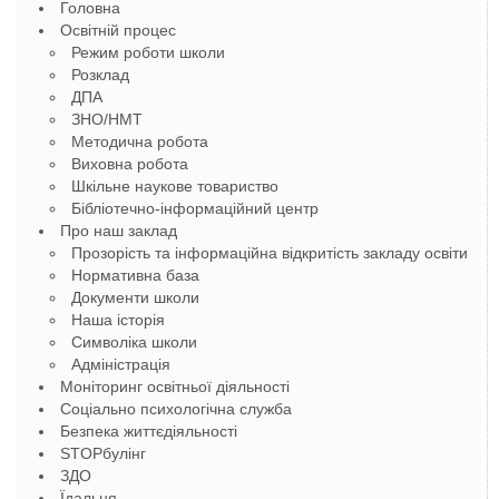
Головна
Освітній процес
Режим роботи школи
Розклад
ДПА
ЗНО/НМТ
Методична робота
Виховна робота
Шкільне наукове товариство
Бібліотечно-інформаційний центр
Про наш заклад
Прозорість та інформаційна відкритість закладу освіти
Нормативна база
Документи школи
Наша історія
Символіка школи
Адміністрація
Моніторинг освітньої діяльності
Соціально психологічна служба
Безпека життєдіяльності
STOPбулінг
ЗДО
Їдальня