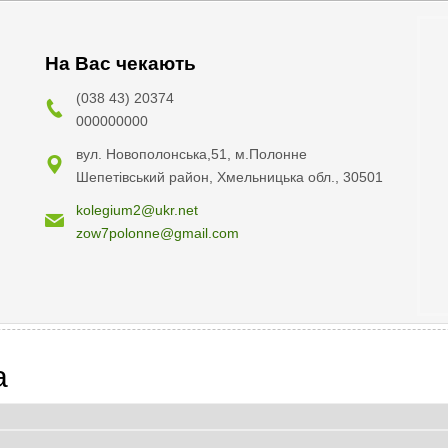
На Вас чекають
(038 43) 20374
000000000
вул. Новополонська,51, м.Полонне
Шепетівський район, Хмельницька обл., 30501
kolegium2@ukr.net
zow7polonne@gmail.com
a