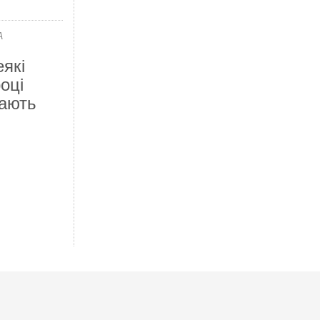
А
еякі
оці
вають