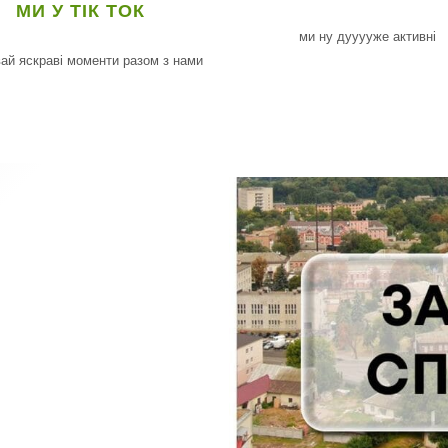
МИ У ТІК ТОК
ми ну дууууже активні
ай яскраві моменти разом з нами