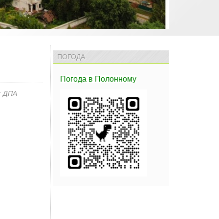
ПОГОДА
Погода
в Полонному
:
ДПА