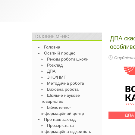
ГОЛОВНЕ МЕНЮ
ДПА скас
особлив
Головна
Освітній процес
Опубліков
Режим роботи школи
Розклад
ДПА
ЗНО/НМТ
Методична робота
Виховна робота
Шкільне наукове
товариство
Бібліотечно-
інформаційний центр
Про наш заклад
Прозорість та
інформаційна відкритість