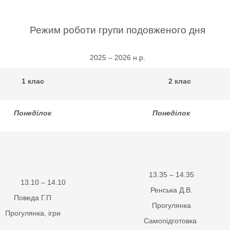
Режим роботи
групи подовженого дня
2025 – 2026 н.р.
1 клас
2 клас
Понеділок
Понеділок
13.35 – 14.35
13.10 – 14.10
Ренська Д.В.
Поведа Г.П
Прогулянка
Прогулянка, ігри
Самопідготовка