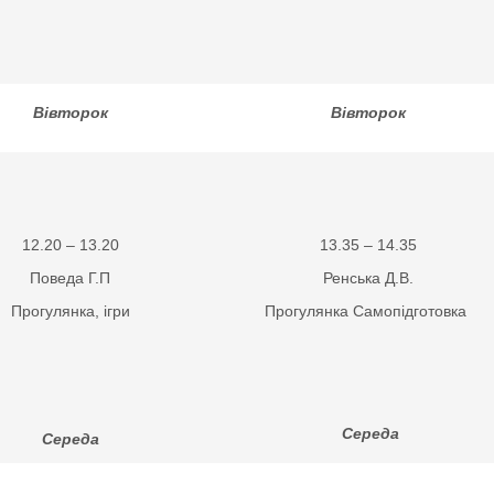
Вівторок
Вівторок
12.20 – 13.20
13.35 – 14.35
Поведа Г.П
Ренська Д.В.
Прогулянка, ігри
Прогулянка Самопідготовка
Середа
Середа