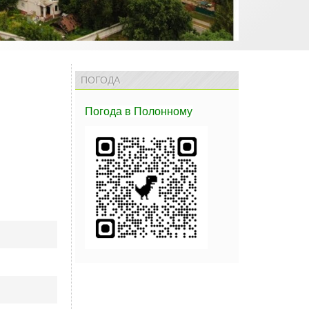
ПОГОДА
Погода
в Полонному