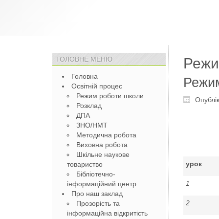
ГОЛОВНЕ МЕНЮ
Режи
Головна
Режи
Освітній процес
Режим роботи школи
Опублік
Розклад
ДПА
ЗНО/НМТ
Методична робота
Виховна робота
Шкільне наукове
урок
товариство
Бібліотечно-
1
інформаційний центр
Про наш заклад
2
Прозорість та
інформаційна відкритість