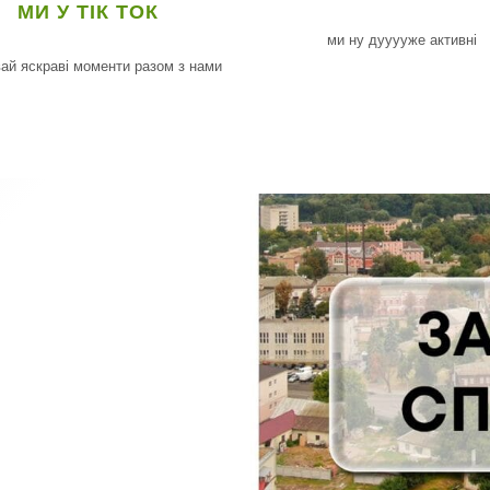
МИ У ТІК ТОК
ми ну дууууже активні
ай яскраві моменти разом з нами