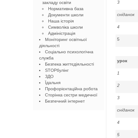
3
закладу освіти
Нормативна база
сніданок
Документи школи
Наша історія
4
Символіка школи
Адміністрація
5
Моніторинг освітньої
діяльності
Соціально психологічна
служба
урок
Безпека життєдіяльності
STOPбулінг
1
ЗДО
Їдальня
2
Профорієнтаційна робота
Сторінка сестри медичної
3
Безпечний інтернет
сніданок
4
5