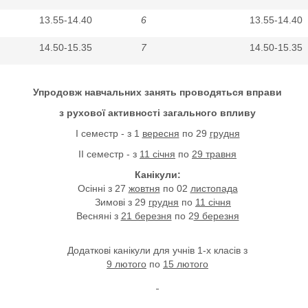
13.55-14.40
6
13.55-14.40
14.50-15.35
7
14.50-15.35
Упродовж навчальних занять проводяться вправи
з рухової активності загального впливу
I семестр - з 1
вересня
по 29
грудня
II семестр - з
11
січня
по
29 травня
Канікули:
Осінні з 27
жовтня
по 02
листопада
Зимові з 29
грудня
по
11 січня
Весняні з
21 березня
по 2
9 березня
Додаткові канікули для учнів 1-х класів з
9 лютого
по
15 лютого