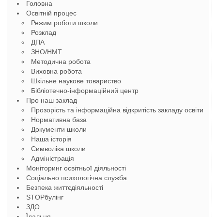
Головна
Освітній процес
Режим роботи школи
Розклад
ДПА
ЗНО/НМТ
Методична робота
Виховна робота
Шкільне наукове товариство
Бібліотечно-інформаційний центр
Про наш заклад
Прозорість та інформаційна відкритість закладу освіти
Нормативна база
Документи школи
Наша історія
Символіка школи
Адміністрація
Моніторинг освітньої діяльності
Соціально психологічна служба
Безпека життєдіяльності
STOPбулінг
ЗДО
Їдальня