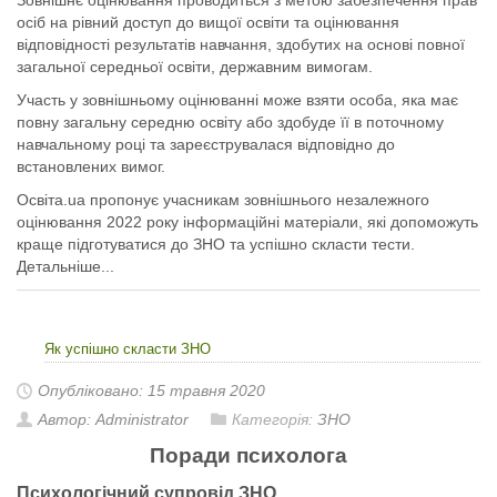
Зовнішнє оцінювання проводиться з метою забезпечення прав
осіб на рівний доступ до вищої освіти та оцінювання
відповідності результатів навчання, здобутих на основі повної
загальної середньої освіти, державним вимогам.
Участь у зовнішньому оцінюванні може взяти особа, яка має
повну загальну середню освіту або здобуде її в поточному
навчальному році та зареєструвалася відповідно до
встановлених вимог.
Освіта.ua пропонує учасникам зовнішнього незалежного
оцінювання 2022 року інформаційні матеріали, які допоможуть
краще підготуватися до ЗНО та успішно скласти тести.
Детальніше...
Як успішно скласти ЗНО
Опубліковано: 15 травня 2020
Автор: Administrator
Категорія:
ЗНО
Поради психолога
Психологічний супровід ЗНО