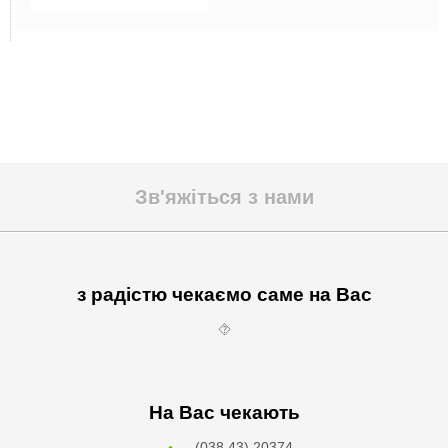
Зв'яжіться з нами
з радістю чекаємо саме на Вас
⯑
На Вас чекають
(038 43) 20374