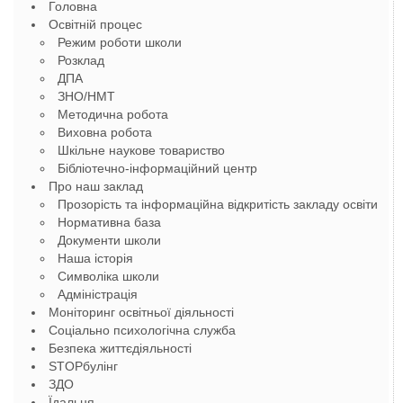
Головна
Освітній процес
Режим роботи школи
Розклад
ДПА
ЗНО/НМТ
Методична робота
Виховна робота
Шкільне наукове товариство
Бібліотечно-інформаційний центр
Про наш заклад
Прозорість та інформаційна відкритість закладу освіти
Нормативна база
Документи школи
Наша історія
Символіка школи
Адміністрація
Моніторинг освітньої діяльності
Соціально психологічна служба
Безпека життєдіяльності
STOPбулінг
ЗДО
Їдальня