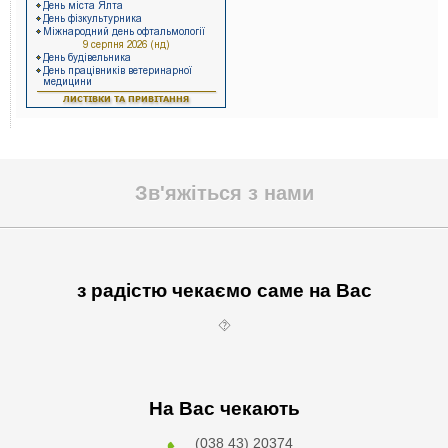
Зв'яжіться з нами
з радістю чекаємо саме на Вас
⯑
На Вас чекають
(038 43) 20374