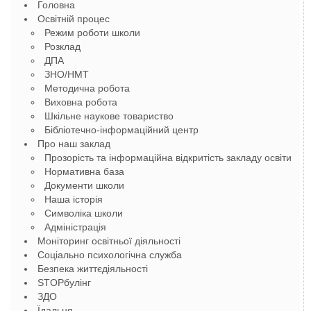
Головна
Освітній процес
Режим роботи школи
Розклад
ДПА
ЗНО/НМТ
Методична робота
Виховна робота
Шкільне наукове товариство
Бібліотечно-інформаційний центр
Про наш заклад
Прозорість та інформаційна відкритість закладу освіти
Нормативна база
Документи школи
Наша історія
Символіка школи
Адміністрація
Моніторинг освітньої діяльності
Соціально психологічна служба
Безпека життєдіяльності
STOPбулінг
ЗДО
Їдальня