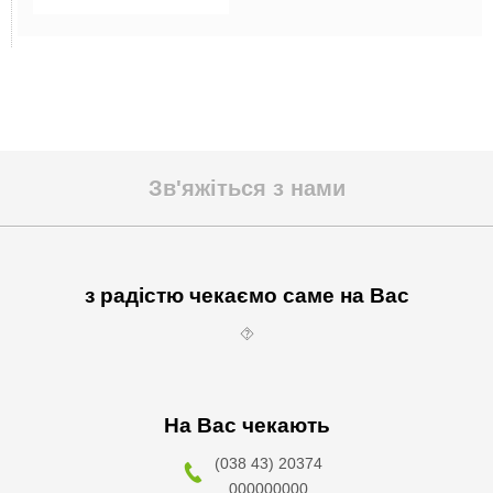
Зв'яжіться з нами
з радістю чекаємо саме на Вас
⯑
На Вас чекають
(038 43) 20374
000000000