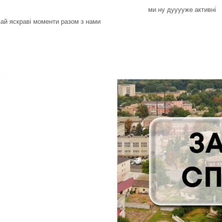
ми ну дууууже активні
ай яскраві моменти разом з нами