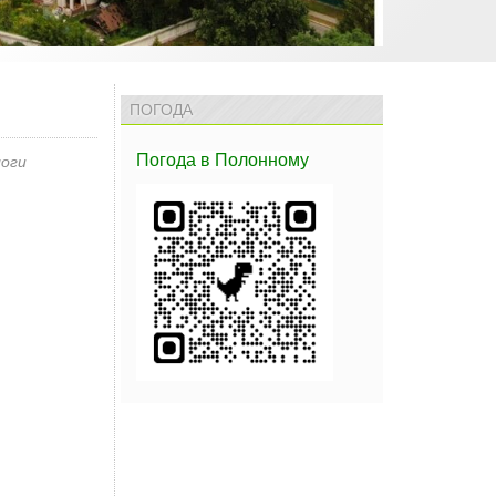
ПОГОДА
Погода
в Полонному
оги