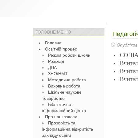
ГОЛОВНЕ МЕНЮ
Педагогі
Головна
Опубліков
Освітній процес
СОЦІ
Режим роботи школи
Розклад
Вчител
ДПА
Вчител
ЗНО/НМТ
Вчител
Методична робота
Виховна робота
Шкільне наукове
товариство
Бібліотечно-
інформаційний центр
Про наш заклад
Прозорість та
інформаційна відкритість
закладу освіти