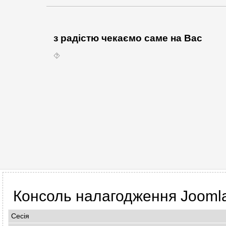
з радістю чекаємо саме на Вас
⯑
Консоль налагодження Jooml
Сесія