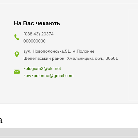
На Вас чекають
(038 43) 20374
000000000
вул. Новополонська,51, м.Полонне
Шепетівський район, Хмельницька обл., 30501
kolegium2@ukr.net
zow7polonne@gmail.com
a