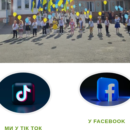
У FACEBOOK
МИ У ТІК ТОК