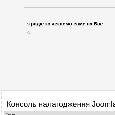
з радістю чекаємо саме на Вас
⯑
Консоль налагодження Jooml
Сесія