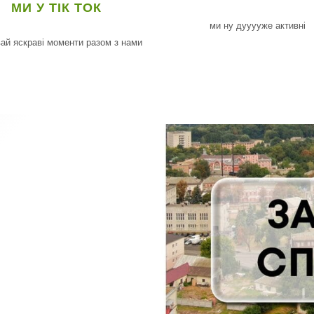
МИ У ТІК ТОК
ми ну дууууже активні
ай яскраві моменти разом з нами