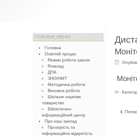
ГОЛОВНЕ МЕНЮ
Дист
Головна
Моніт
Освітній процес
Режим роботи школи
Опублік
Розклад
ДПА
Моніто
ЗНО/НМТ
Методична робота
Виховна робота
Категор
Шкільне наукове
товариство
Бібліотечно-
Попе
інформаційний центр
Про наш заклад
Прозорість та
інформаційна відкритість