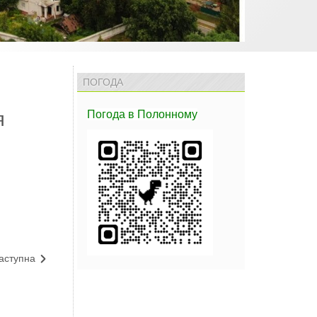
ПОГОДА
Погода
в Полонному
я
аступна