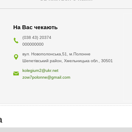
На Вас чекають
(038 43) 20374
000000000
вул. Новополонська,51, м.Полонне
Шепетівський район, Хмельницька обл., 30501
kolegium2@ukr.net
zow7polonne@gmail.com
a