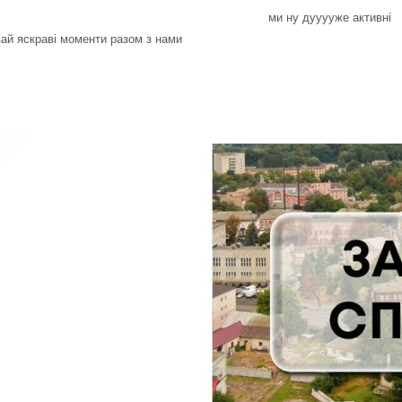
ми ну дууууже активні
ай яскраві моменти разом з нами