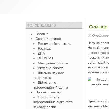
ГОЛОВНЕ МЕНЮ
Семінар 
Головна
Опубліков
Освітній процес
Чого не посія
Режим роботи школи
На такій емо
Розклад
розпочався п
ДПА
наскрізних з
ЗНО/НМТ
організаційн
Методична робота
змістові ліній
Виховна робота
музичного ми
Шкільне наукове
товариство
Бібліотечно-
інформаційний центр
Про наш заклад
Прозорість та
Практичний м
інформаційна відкритість
мистецтв Мох
закладу освіти