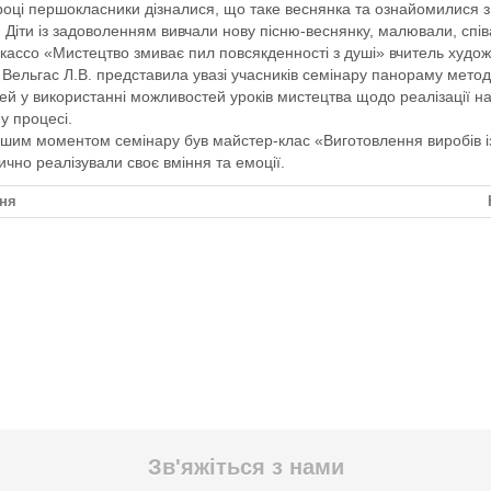
році першокласники дізналися, що таке веснянка та ознайомилися з
 Діти із задоволенням вивчали нову пісню-веснянку, малювали, спів
кассо «Мистецтво змиває пил повсякденності з душі» вчитель худож
 Вельгас Л.В. представила увазі учасників семінару панораму мето
дей у використанні можливостей уроків мистецтва щодо реалізації на
у процесі.
ішим моментом семінару був майстер-клас «Виготовлення виробів із
ично реалізували своє вміння та емоції.
ня
Зв'яжіться з нами