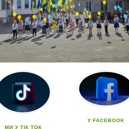
У FACEBOOK
МИ У ТІК ТОК