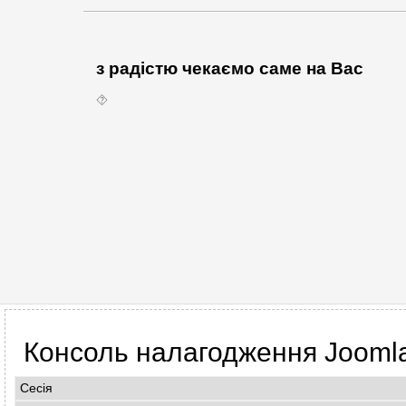
з радістю чекаємо саме на Вас
⯑
Консоль налагодження Jooml
Сесія