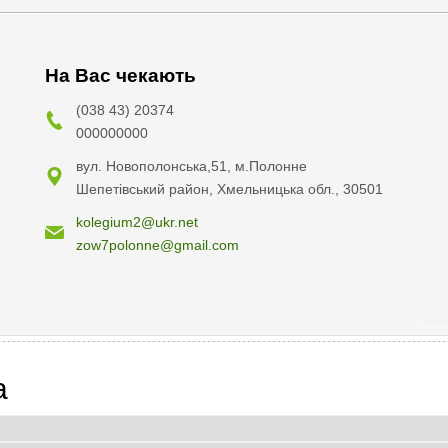
На Вас чекають
(038 43) 20374
000000000
вул. Новополонська,51, м.Полонне
Шепетівський район, Хмельницька обл., 30501
kolegium2@ukr.net
zow7polonne@gmail.com
a