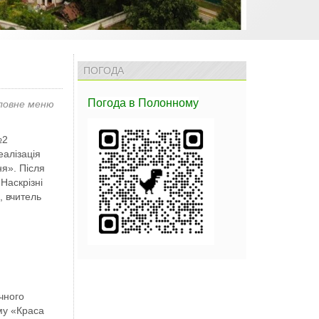
ПОГОДА
Погода
в Полонному
ловне меню
№2
еалізація
ня». Після
Наскрізні
, вчитель
чного
ему «Краса