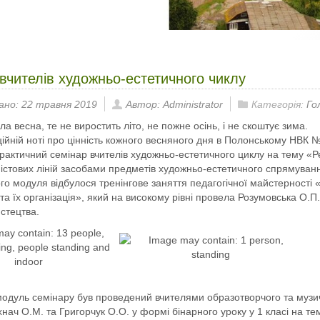
вчителів художньо-естетичного чиклу
ано: 22 травня 2019
Автор: Administrator
Категорія:
Го
ла весна, те не виростить літо, не пожне осінь, і не скоштує зима.
ційній ноті про цінність кожного весняного дня в Полонському НВК 
рактичний семінар вчителів художньо-естетичного циклу на тему «Р
містових ліній засобами предметів художньо-естетичного спрямуван
ого модуля відбулося тренінгове заняття педагогічної майстерності «
 та їх організація», який на високо
му рівні провела Розумовська О.П.
стецтва.
одуль семінару був проведений вчителями образотворчого та музи
нач О.М. та Григорчук О.О. у формі бінарного уроку у 1 класі на т