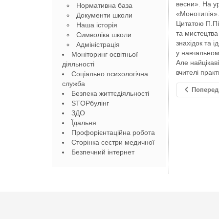
весни». На у
Нормативна база
«Монотипія».
Документи школи
Цитатою П.Пі
Наша історія
та мистецтва
Символіка школи
знахідок та і
Адміністрація
у навчальном
Моніторинг освітньої
Але найцікав
діяльності
вчителі практ
Соціально психологічна
служба
Поперед
Безпека життєдіяльності
STOPбулінг
ЗДО
Їдальня
Профорієнтаційна робота
Сторінка сестри медичної
Безпечний інтернет