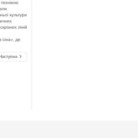
 технікою
али.
ньої культури
дичних
скрізних ліній
 сіна», де
Наступна